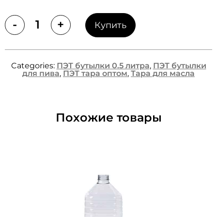
-
+
Купить
Quantity
Categories:
ПЭТ бутылки 0.5 литра
,
ПЭТ бутылки
для пива
,
ПЭТ тара оптом
,
Тара для масла
Похожие товары