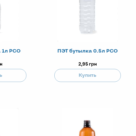
 1л РСО
ПЭТ бутылка 0.5л РСО
н
2,95
грн
ь
Купить