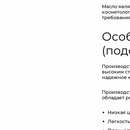
Масло явля
косметолог
требования
Особ
(под
Производст
высоким ст
надежное х
Производст
обладает 
Низкая ц
Легкость