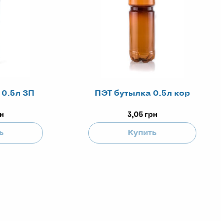
 0.5л ЗП
ПЭТ бутылка 0.5л кор
н
3,05
грн
ь
Купить