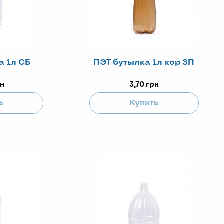
а 1л СБ
ПЭТ бутылка 1л кор ЗП
н
3,70
грн
ь
Купить