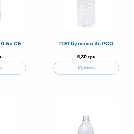
 0.5л СБ
ПЭТ бутылка 3л РСО
н
5,80
грн
ь
Купить