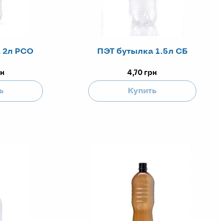
 2л РСО
ПЭТ бутылка 1.5л СБ
н
4,70
грн
ь
Купить