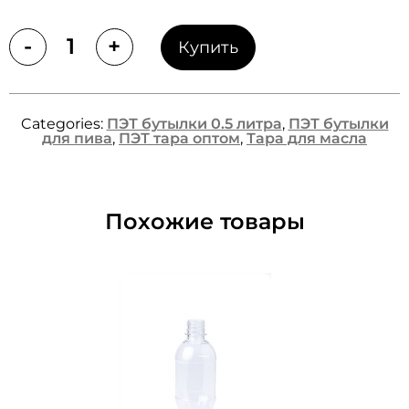
-
+
Купить
Quantity
Categories:
ПЭТ бутылки 0.5 литра
,
ПЭТ бутылки
для пива
,
ПЭТ тара оптом
,
Тара для масла
Похожие товары