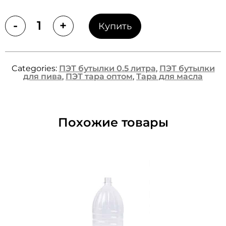
-
+
Купить
Quantity
Categories:
ПЭТ бутылки 0.5 литра
,
ПЭТ бутылки
для пива
,
ПЭТ тара оптом
,
Тара для масла
Похожие товары