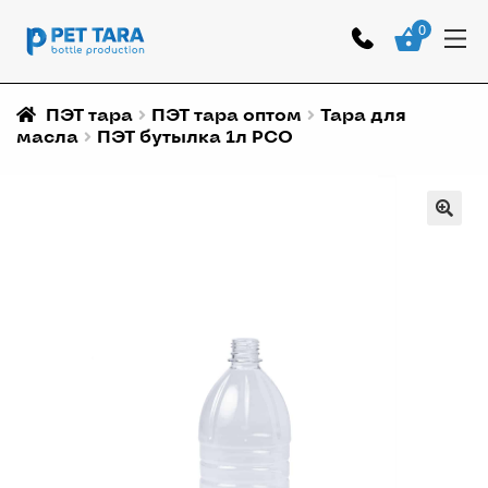
0
ПЭТ тара
ПЭТ тара оптом
Тара для
масла
ПЭТ бутылка 1л РСО