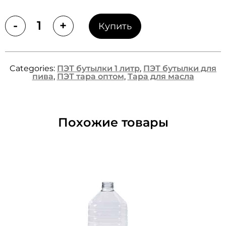
-
+
Купить
Quantity
Categories:
ПЭТ бутылки 1 литр
,
ПЭТ бутылки для
пива
,
ПЭТ тара оптом
,
Тара для масла
Похожие товары