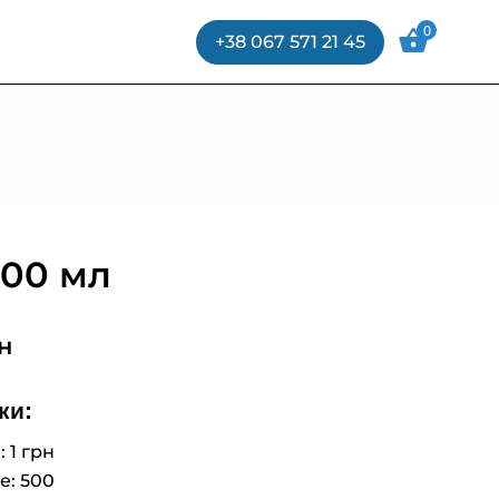
0
+38 067 571 21 45
500 мл
н
ки:
 1 грн
е: 500