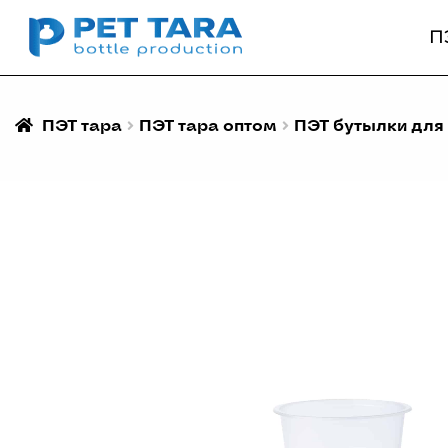
П
ПЭТ тара
ПЭТ тара оптом
ПЭТ бутылки для