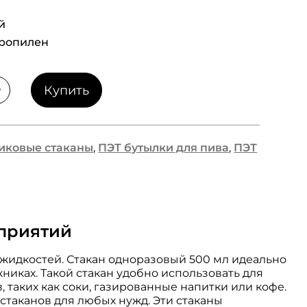
й
пропилен
+
Купить
иковые стаканы
,
ПЭТ бутылки для пива
,
ПЭТ
оприятий
 жидкостей. Стакан одноразовый 500 мл идеально
никах. Такой стакан удобно использовать для
 таких как соки, газированные напитки или кофе.
стаканов для любых нужд. Эти стаканы