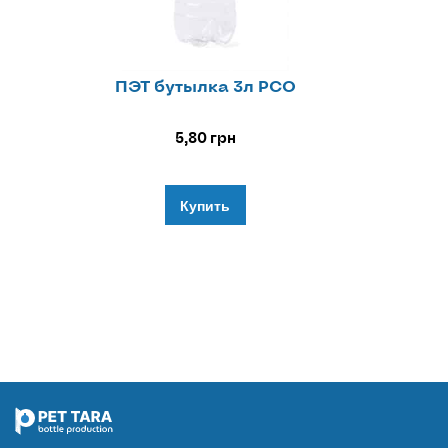
ПЭТ бутылка 3л РСО
5,80
грн
Купить